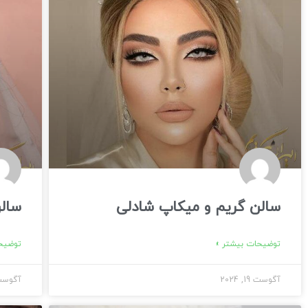
سالن گریم و میکاپ شادلی
سالن
توضیحات بیشتر »
توضیحا
آگوست 19, 2024
آگوست 19, 