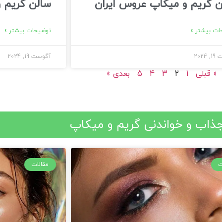
 گریم و میکاپ عروس ایران
سالن گریم و
ت بیشتر »
توضیحات بیشتر »
2024
آگوست 19, 2024
« قبلی
1
2
3
4
5
بعدی »
ذاب و خواندنی گریم و میکاپ
ت
مقالات