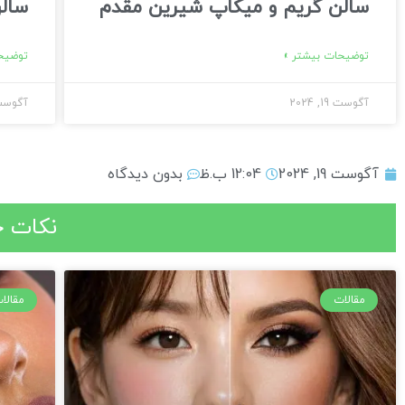
سالن گریم و میکاپ شیرین مقدم
سالن
توضیحات بیشتر »
توضیحا
آگوست 19, 2024
آگوست 19, 
آگوست 19, 2024
12:04 ب.ظ
بدون دیدگاه
نکات ج
مقالات
مقالا