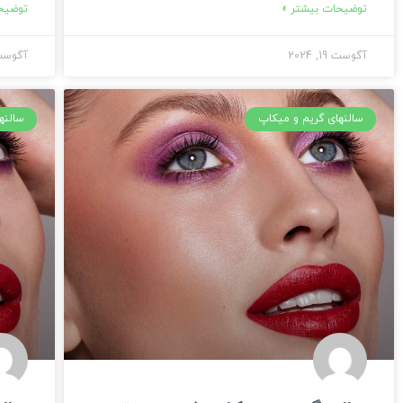
توضیحات بیشتر »
توضیحا
آگوست 19, 2024
آگوست 19, 
سالنهای گریم و میکاپ
سالنه