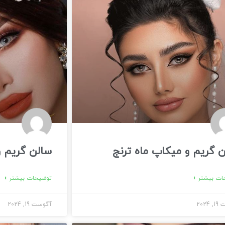
 گریم و میکاپ ماه ترنج
سالن گریم 
ت بیشتر »
توضیحات بیشتر »
2024
آگوست 19, 2024